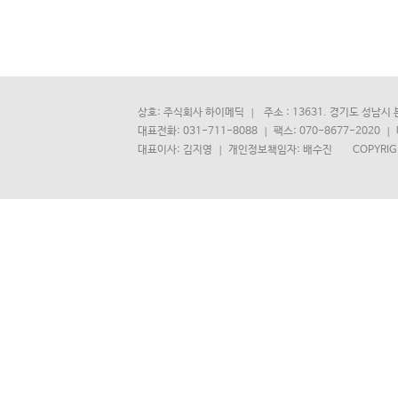
상호: 주식회사 하이메딕
주소 : 13631. 경기도 성남시
대표전화: 031-711-8088
팩스: 070-8677-2020
대표이사: 김지영
개인정보책임자: 배수진 COPYRIGHT(C)