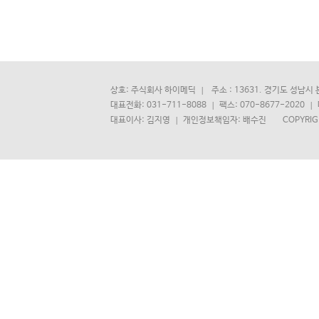
상호: 주식회사 하이메딕
주소 : 13631. 경기도 성남시
대표전화: 031-711-8088
팩스: 070-8677-2020
대표이사: 김지영
개인정보책임자: 배수진 COPYRIGHT(C)